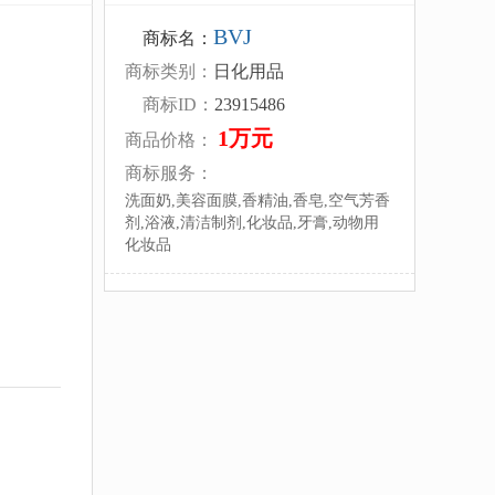
BVJ
商标名：
商标类别：
日化用品
商标ID：
23915486
1万元
商品价格：
商标服务：
洗面奶,美容面膜,香精油,香皂,空气芳香
剂,浴液,清洁制剂,化妆品,牙膏,动物用
化妆品