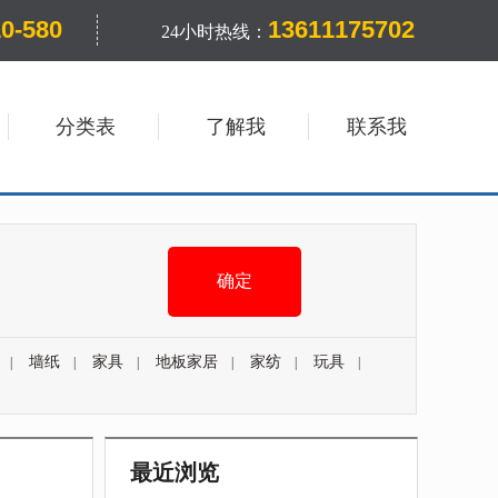
10-580
13611175702
24小时热线：
分类表
了解我
联系我
墙纸
家具
地板家居
家纺
玩具
|
|
|
|
|
|
最近浏览