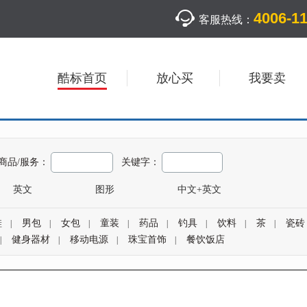
4006-1
客服热线：
酷标首页
放心买
我要卖
商品/服务：
关键字：
英文
图形
中文+英文
鞋
男包
女包
童装
药品
钓具
饮料
茶
瓷砖
|
|
|
|
|
|
|
|
健身器材
移动电源
珠宝首饰
餐饮饭店
|
|
|
|